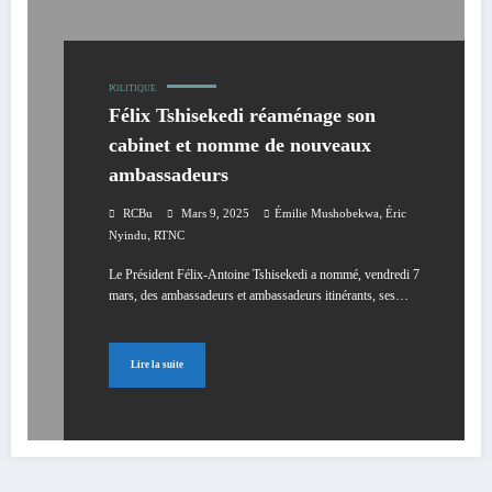
POLITIQUE
Félix Tshisekedi réaménage son
cabinet et nomme de nouveaux
ambassadeurs
,
RCBu
Mars 9, 2025
Émilie Mushobekwa
Éric
,
Nyindu
RTNC
Le Président Félix-Antoine Tshisekedi a nommé, vendredi 7
mars, des ambassadeurs et ambassadeurs itinérants, ses…
Lire la suite