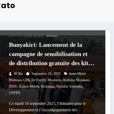
kato
ACTUALITE
SANTE
SOCIÉTÉ
Bunyakiri: Lancement de la
campagne de sensibilisation et
de distribution gratuite des kits
hygiéniques aux femmes et filles
RCBu
Septembre 16, 2025
Anne-Marie
,
,
,
,
sinistrées
Bisimwa
CFR
Dr Freddy Mwaruro
Heshima Mutakato
,
,
,
,
IDAV
Kasese Maene
Kichanga
Nathalie Simbeko
UNFPA
Ce mardi 16 septembre 2025, l’Initiative pour le
Développement et l’Accompagnement des