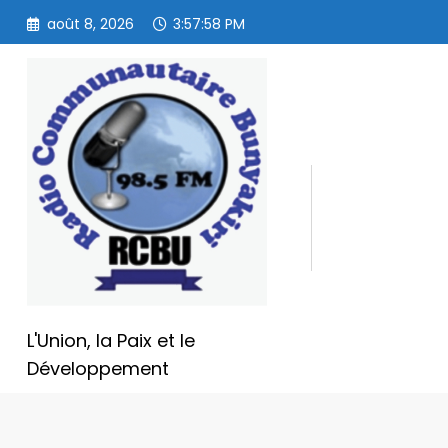
Aller
août 8, 2026
3:57:59 PM
au
contenu
L'Union, la Paix et le
Développement