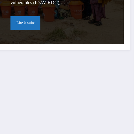
vulnérables (IDAV RDC),…
Lire la suite