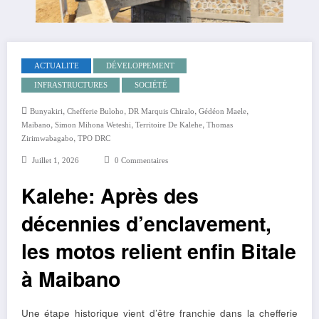
ACTUALITE
DÉVELOPPEMENT
INFRASTRUCTURES
SOCIÉTÉ
,
,
,
,
Bunyakiri
Chefferie Buloho
DR Marquis Chiralo
Gédéon Maele
,
,
,
Maibano
Simon Mihona Weteshi
Territoire De Kalehe
Thomas
,
Zirimwabagabo
TPO DRC
Juillet 1, 2026
0 Commentaires
Kalehe: Après des
décennies d’enclavement,
les motos relient enfin Bitale
à Maibano
Une étape historique vient d’être franchie dans la chefferie