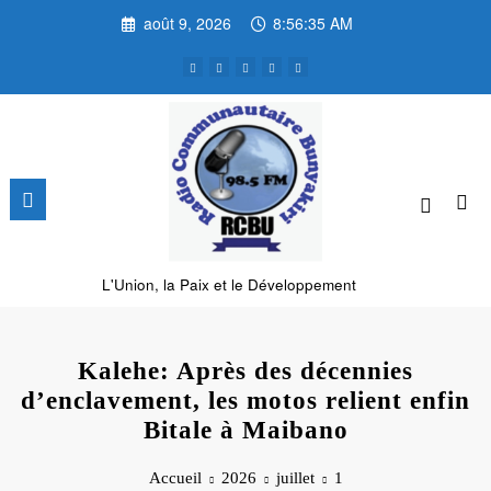
Aller
août 9, 2026
8:56:35 AM
au
contenu
L'Union, la Paix et le Développement
Kalehe: Après des décennies
d’enclavement, les motos relient enfin
Bitale à Maibano
Accueil
2026
juillet
1