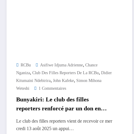
,
RCBu
Asifiwe Idjuma Adrienne
Chance
,
,
Nganiza
Club Des Filles Reporters De La RCBu
Didier
,
,
Kitumaini Ndebirira
John Kafeke
Simon Mihona
Weteshi
1 Commentaires
Bunyakiri: Le club des filles
reporters renforcé par un don en
matériel de couture
Le club des filles reporters vient de recevoir ce mer
credi 13 août 2025 un appui…