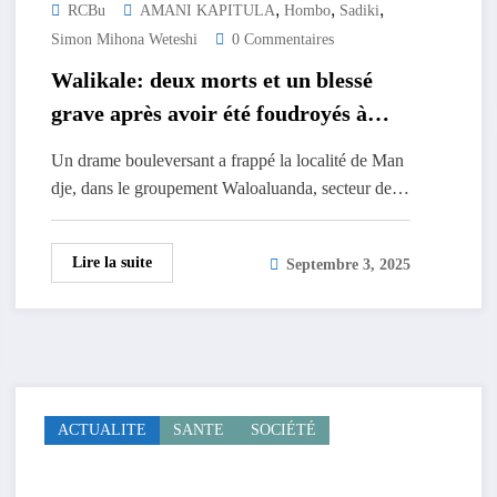
,
,
,
RCBu
AMANI KAPITULA
Hombo
Sadiki
Simon Mihona Weteshi
0 Commentaires
Walikale: deux morts et un blessé
grave après avoir été foudroyés à
Hombo Est
Un drame bouleversant a frappé la localité de Man
dje, dans le groupement Waloaluanda, secteur de…
Lire la suite
Septembre 3, 2025
ACTUALITE
SANTE
SOCIÉTÉ