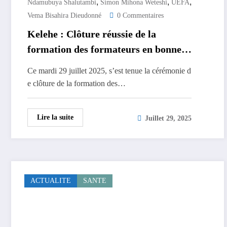
,
,
,
Ndamubuya Shalutambi
Simon Mihona Weteshi
UEFA
Vema Bisahira Dieudonné
0 Commentaires
Kelehe : Clôture réussie de la
formation des formateurs en bonnes
pratiques agricoles à Bunyakiri
Ce mardi 29 juillet 2025, s’est tenue la cérémonie d
e clôture de la formation des…
Lire la suite
Juillet 29, 2025
ACTUALITE
SANTE