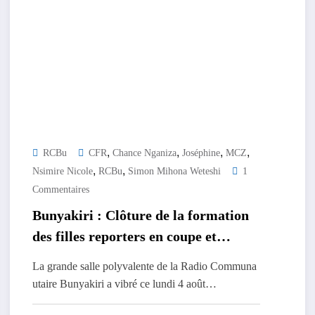
,
,
,
,
RCBu
CFR
Chance Nganiza
Joséphine
MCZ
,
,
Nsimire Nicole
RCBu
Simon Mihona Weteshi
1
Commentaires
Bunyakiri : Clôture de la formation
des filles reporters en coupe et
couture des serviettes hygiéniques
La grande salle polyvalente de la Radio Communa
réutilisables
utaire Bunyakiri a vibré ce lundi 4 août…