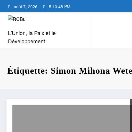
Aller
août 7, 2026
5:10:49 PM
au
contenu
L'Union, la Paix et le
Développement
Étiquette: Simon Mihona Wete