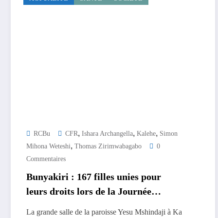
,
,
,
RCBu
CFR
Ishara Archangella
Kalehe
Simon
,
Mihona Weteshi
Thomas Zirimwabagabo
0
Commentaires
Bunyakiri : 167 filles unies pour
leurs droits lors de la Journée
internationale de la fille
La grande salle de la paroisse Yesu Mshindaji à Ka