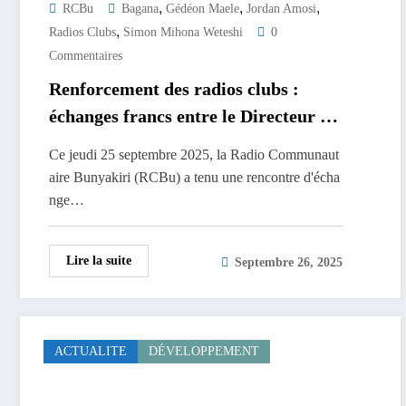
,
,
,
RCBu
Bagana
Gédéon Maele
Jordan Amosi
,
Radios Clubs
Simon Mihona Weteshi
0
Commentaires
Renforcement des radios clubs :
échanges francs entre le Directeur de
la RCBu et les présidents des
Ce jeudi 25 septembre 2025, la Radio Communaut
structures communautaires
aire Bunyakiri (RCBu) a tenu une rencontre d'écha
nge…
Lire la suite
Septembre 26, 2025
ACTUALITE
DÉVELOPPEMENT