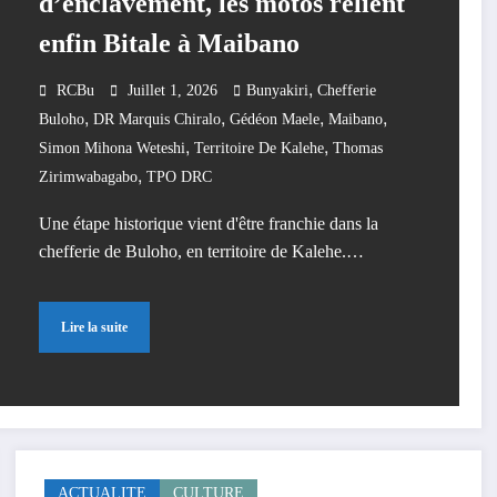
d’enclavement, les motos relient
enfin Bitale à Maibano
,
RCBu
Juillet 1, 2026
Bunyakiri
Chefferie
,
,
,
,
Buloho
DR Marquis Chiralo
Gédéon Maele
Maibano
,
,
Simon Mihona Weteshi
Territoire De Kalehe
Thomas
,
Zirimwabagabo
TPO DRC
Une étape historique vient d'être franchie dans la
chefferie de Buloho, en territoire de Kalehe.…
Lire la suite
ACTUALITE
CULTURE