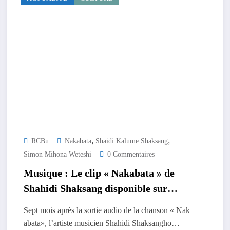
,
,
RCBu
Nakabata
Shaidi Kalume Shaksang
Simon Mihona Weteshi
0 Commentaires
Musique : Le clip « Nakabata » de
Shahidi Shaksang disponible sur
YouTube, un appel à la promotion de
Sept mois après la sortie audio de la chanson « Nak
la culture Tembo
abata», l’artiste musicien Shahidi Shaksangho…